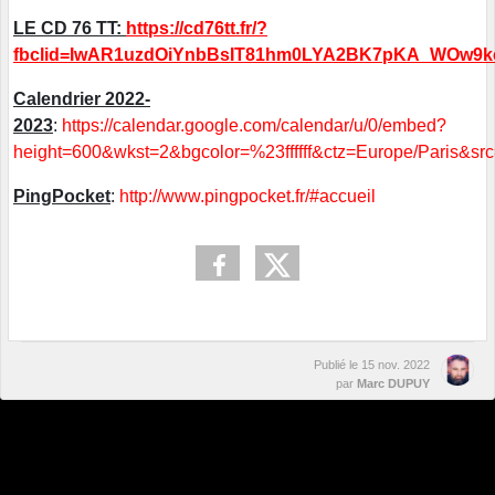
LE CD 76 TT:
https://cd76tt.fr/?
fbclid=IwAR1uzdOiYnbBsIT81hm0LYA2BK7pKA_WOw9
Calendrier 2022-
2023
:
https://calendar.google.com/calendar/u/0/embed?
height=600&wkst=2&bgcolor=%23ffffff&ctz=Europe
PingPocket
:
http://www.pingpocket.fr/#accueil
Publié le
15 nov. 2022
par
Marc DUPUY