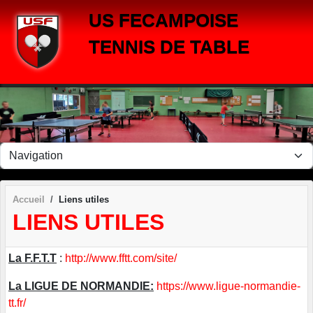
Panneau de gestion des cookies
US FECAMPOISE
TENNIS DE TABLE
Accueil
Liens utiles
LIENS UTILES
La F.F.T.T
:
http://www.fftt.com/site/
La LIGUE DE NORMANDIE:
https://www.ligue-normandie-
tt.fr/